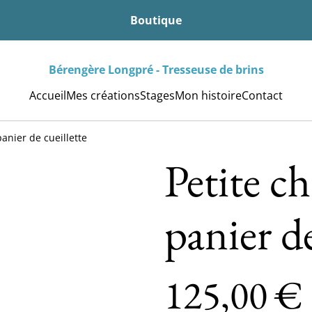
Boutique
Bérengère Longpré - Tresseuse de brins
Accueil
Mes créations
Stages
Mon histoire
Contact
panier de cueillette
Petite c
panier de
125,00 €